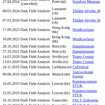
27.04.2024
Porto
(pt)
Serralves Museum
(cancelled)
Lausanne
08.03.2024
Dark Field Analysis
Théâtre Sévelin 36
(ch)
Lausanne
07.03.2024
Dark Field Analysis
Théâtre Sévelin 36
(ch)
Hong Kong
17.09.2023
Dark Field Analysis
WestKowloon
(hk)
Hong Kong
16.09.2023
Dark Field Analysis
WestKowloon
(hk)
28.10.2021
Dark Field Analysis
Bern
(ch)
Dampfzentrale
27.10.2021
Dark Field Analysis
Bern
(ch)
Dampfzentrale
14.03.2020
Dark Field Analysis
Sevilla
(es)
Teatro Central
13.03.2020
Dark Field Analysis
Sevilla
(es)
Teatro Central
24.11.2019
Dark Field Analysis
Ljubljana
(si)
CoFestival
Tanzwerkstatt
09.08.2019
Dark Field Analysis
Munich
(de)
Europa
Kunstencentrum
16.05.2019
Dark Field Analysis
Leuven
(be)
STUK
Kunstencentrum
15.05.2019
Dark Field Analysis
Leuven
(be)
STUK
16.10.2018
Dark Field Analysis
Essen
(de)
PACT Zollverein