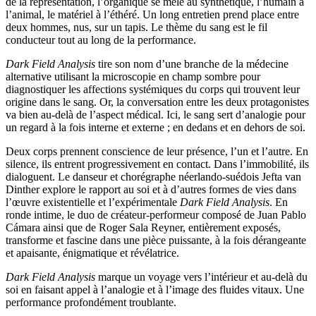
de la représentation, l’organique se mêle au synthétique, l’humain à
l’animal, le matériel à l’éthéré. Un long entretien prend place entre
deux hommes, nus, sur un tapis. Le thème du sang est le fil
conducteur tout au long de la performance.
Dark Field Analysis
tire son nom d’une branche de la médecine
alternative utilisant la microscopie en champ sombre pour
diagnostiquer les affections systémiques du corps qui trouvent leur
origine dans le sang. Or, la conversation entre les deux protagonistes
va bien au-delà de l’aspect médical. Ici, le sang sert d’analogie pour
un regard à la fois interne et externe ; en dedans et en dehors de soi.
Deux corps prennent conscience de leur présence, l’un et l’autre. En
silence, ils entrent progressivement en contact. Dans l’immobilité, ils
dialoguent. Le danseur et chorégraphe néerlando-suédois Jefta van
Dinther explore le rapport au soi et à d’autres formes de vies dans
l’œuvre existentielle et l’expérimentale
Dark Field Analysis
. En
ronde intime, le duo de créateur-performeur composé de Juan Pablo
Cámara ainsi que de Roger Sala Reyner, entièrement exposés,
transforme et fascine dans une pièce puissante, à la fois dérangeante
et apaisante, énigmatique et révélatrice.
Dark Field Analysis
marque un voyage vers l’intérieur et au-delà du
soi en faisant appel à l’analogie et à l’image des fluides vitaux. Une
performance profondément troublante.