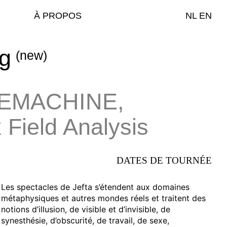
À PROPOS
NL
EN
ng
(new)
EMACHINE
,
pfzentrale
 Field Analysis
um
um
DATES DE TOURNÉE
Les spectacles de Jefta s’étendent aux domaines
métaphysiques et autres mondes réels et traitent des
notions d’illusion, de visible et d’invisible, de
um
synesthésie, d’obscurité, de travail, de sexe,