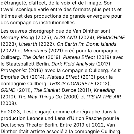
um
d’étrangeté, d’affect, de la voix et de l’image. Son
travail scénique varie entre des formats plus petits et
Dias da Dança
intimes et des productions de grande envergure pour
Dias da Dança
des compagnies institutionnelles.
Les œuvres chorégraphique de Van Dinther sont:
Mercury Rising
(2025),
AUSLAND
(2024),
REMACHINE
(2023),
Unearth
(2022).
On Earth I’m Done: Islands
(2022) et
Mountains
(2021) créé pour la compagnie
Cullberg.
The Quiet
(2019).
Plateau Effect
(2019) avec
le Staatsballett Berlin.
Dark Field Analysis
(2017).
36
Protagonist
(2016) avec la compagnie Cullberg.
As It
36
Empties Out
(2014).
Plateau Effect
(2013) pour la
compagnie Cullberg.
THIS IS CONCRETE
(2012),
m Ufer
GRIND
(2011),
The Blanket Dance
(2011),
Kneeding
m Ufer
(2010),
The Way Things Go
(2009) et
IT’S IN THE AIR
(2008).
m Ufer
En 2023, il est engagé comme chorégraphe dans la
m Ufer
production Leonce und Lena d’Ulrich Rasche pour le
Deutsches Theater Berlin. Entre 2019 et 2022, Van
en
Dinther était artiste associé à la compagnie Cullberg.