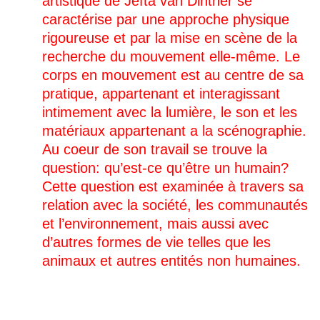
artistique de Jefta van Dinther se
Porto
Serralves Muse
(pt)
caractérise par une approche physique
Porto
Festival DDD - 
(pt)
rigoureuse et par la mise en scène de la
Porto
Festival DDD - 
(pt)
recherche du mouvement elle-même. Le
Krems
DonauFestival
(at)
corps en mouvement est au centre de sa
Krems
DonauFestival
pratique, appartenant et interagissant
(at)
intimement avec la lumière, le son et les
Stockholm
Dansens Hus
(se)
matériaux appartenant a la scénographie.
Stockholm
Dansens Hus
(se)
Au coeur de son travail se trouve la
Lausanne
Théâtre Sévelin 
(ch)
question: qu’est-ce qu’être un humain?
Lausanne
Théâtre Sévelin 
(ch)
Cette question est examinée à travers sa
Berlin
HAU / Hebbel a
relation avec la société, les communautés
(de)
et l’environnement, mais aussi avec
Berlin
HAU / Hebbel a
(de)
d’autres formes de vie telles que les
Berlin
HAU / Hebbel a
(de)
animaux et autres entités non humaines.
Berlin
HAU / Hebbel a
(de)
Oslo
ICEHOT Festival
(no)
Vienna
Tanzquartier Wi
(at)