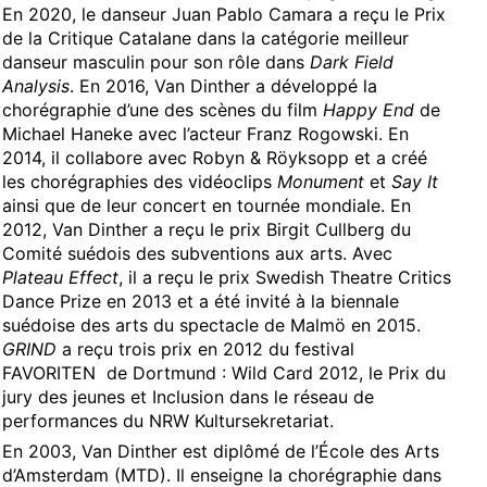
En 2020, le danseur Juan Pablo Camara a reçu le Prix
en
de la Critique Catalane dans la catégorie meilleur
e
/Concertgebouw Brugge
danseur masculin pour son rôle dans
Dark Field
Analysis
. En 2016, Van Dinther a développé la
La Raffinerie
chorégraphie d’une des scènes du film
Happy End
de
La Raffinerie
Michael Haneke avec l’acteur Franz Rogowski. En
2014, il collabore avec Robyn & Röyksopp et a créé
les chorégraphies des vidéoclips
Monument
et
Say It
ainsi que de leur concert en tournée mondiale. En
2012, Van Dinther a reçu le prix Birgit Cullberg du
Comité suédois des subventions aux arts. Avec
Plateau Effect
, il a reçu le prix Swedish Theatre Critics
uropa
Dance Prize en 2013 et a été invité à la biennale
suédoise des arts du spectacle de Malmö en 2015.
uropa
GRIND
a reçu trois prix en 2012 du festival
FAVORITEN de Dortmund : Wild Card 2012, le Prix du
jury des jeunes et Inclusion dans le réseau de
performances du NRW Kultursekretariat.
En 2003, Van Dinther est diplômé de l’École des Arts
d’Amsterdam (MTD). Il enseigne la chorégraphie dans