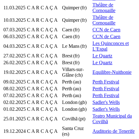
Théâtre de
11.03.2025
C A R C A Ç A
Quimper
(fr)
Cornouaille
Théâtre de
10.03.2025
C A R C A Ç A
Quimper
(fr)
Cornouaille
07.03.2025
C A R C A Ç A
Caen
(fr)
CCN de Caen
06.03.2025
C A R C A Ç A
Caen
(fr)
CCN de Caen
Les Quinconces et
04.03.2025
C A R C A Ç A
Le Mans
(fr)
L'Espal
27.02.2025
C A R C A Ç A
Brest
(fr)
Le Quartz
26.02.2025
C A R C A Ç A
Brest
(fr)
Le Quartz
Villars-sur-
19.02.2025
C A R C A Ç A
Equilibre-Nuithonie
Glâne
(ch)
09.02.2025
C A R C A Ç A
Perth
(au)
Perth Festival
08.02.2025
C A R C A Ç A
Perth
(au)
Perth Festival
07.02.2025
C A R C A Ç A
Perth
(au)
Perth Festival
02.02.2025
C A R C A Ç A
London
(gb)
Sadler's Wells
01.02.2025
C A R C A Ç A
London
(gb)
Sadler's Wells
Teatro Municipal da
25.01.2025
C A R C A Ç A
Covilhã
(pt)
Covilhã
Santa Cruz
19.12.2024
C A R C A Ç A
Auditorio de Tenerife
(es)