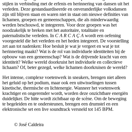
stijlen in verbinding met de erfenis en herinnering van dansen uit het
verleden. Deze gestandaardiseerde en onveranderlijke volksdansen
zijn stil blijven staan en waren niet in staat om nieuwe definities van
lichamen, groepen en gemeenschappen, die als minderwaardig
werden beschouwd, te integreren. Voor deze groepen was het
noodzakelijk te breken met het autoritaire, totalitaire en
paternalistische verleden. In
C A R C A Ç A
wordt een oefening
voorgesteld die het verleden en het heden integreert. De voorstelling
zet aan tot nadenken: Hoe besluit je wat je vergeet en wat je tot
herinnering maakt? Wat is de rol van individuele identiteiten bij de
opbouw van een gemeenschap? Wat is de drijvende kracht van een
identiteit? Welke wereld doorkruist het individuele en collectieve
lichaam? Of, beter gezegd, welke lichamen doorkruisen de wereld?
Het intense, complexe voetenwerk in sneakers, brengen niet alleen
het geluid op het podium, maar ook een uitwisselingen tussen
kinetische, thermische en lichtenergie. Wanneer het voetenwerk
krachtiger en ongeremder wordt, worden deze onzichtbare energiën
duidelijker. De hitte wordt zichtbaar op de scène. Om de beweging
te begeleiden en te ondersteunen, brengen een drumstel en een
elektronische set een live soundtrack versneld tot 145 BPM.
© José Caldeira