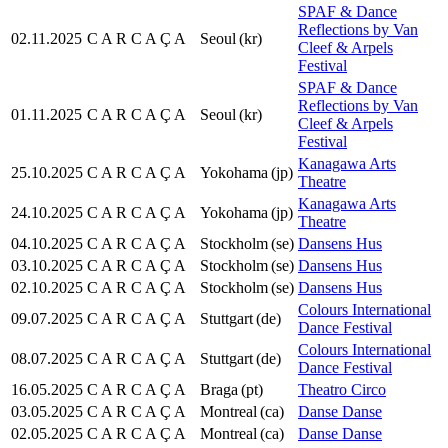
SPAF & Dance
Reflections by Van
02.11.2025
C A R C A Ç A
Seoul
(kr)
Cleef & Arpels
Festival
SPAF & Dance
Reflections by Van
01.11.2025
C A R C A Ç A
Seoul
(kr)
Cleef & Arpels
Festival
Kanagawa Arts
25.10.2025
C A R C A Ç A
Yokohama
(jp)
Theatre
Kanagawa Arts
24.10.2025
C A R C A Ç A
Yokohama
(jp)
Theatre
04.10.2025
C A R C A Ç A
Stockholm
(se)
Dansens Hus
03.10.2025
C A R C A Ç A
Stockholm
(se)
Dansens Hus
02.10.2025
C A R C A Ç A
Stockholm
(se)
Dansens Hus
Colours International
09.07.2025
C A R C A Ç A
Stuttgart
(de)
Dance Festival
Colours International
08.07.2025
C A R C A Ç A
Stuttgart
(de)
Dance Festival
16.05.2025
C A R C A Ç A
Braga
(pt)
Theatro Circo
03.05.2025
C A R C A Ç A
Montreal
(ca)
Danse Danse
02.05.2025
C A R C A Ç A
Montreal
(ca)
Danse Danse