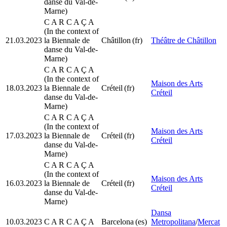
danse du Val-de-
Marne)
C A R C A Ç A
(In the context of
21.03.2023
la Biennale de
Châtillon
(fr)
Théâtre de Châtillon
danse du Val-de-
Marne)
C A R C A Ç A
(In the context of
Maison des Arts
18.03.2023
la Biennale de
Créteil
(fr)
Créteil
danse du Val-de-
Marne)
C A R C A Ç A
(In the context of
Maison des Arts
17.03.2023
la Biennale de
Créteil
(fr)
Créteil
danse du Val-de-
Marne)
C A R C A Ç A
(In the context of
Maison des Arts
16.03.2023
la Biennale de
Créteil
(fr)
Créteil
danse du Val-de-
Marne)
Dansa
10.03.2023
C A R C A Ç A
Barcelona
(es)
Metropolitana
/
Mercat