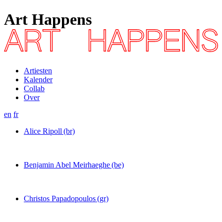
Art Happens
Artiesten
Kalender
Collab
Over
en
fr
Alice Ripoll
(br)
Benjamin Abel Meirhaeghe
(be)
Christos Papadopoulos
(gr)