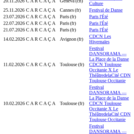
20.11.2026
C A R C A Ç A
Geneva
(ch)
Culture
25.11.2026
C A R C A Ç A
Cannes
(fr)
Festival de Danse
23.07.2026
C A R C A Ç A
Paris
(fr)
Paris l'Été
22.07.2026
C A R C A Ç A
Paris
(fr)
Paris l'Été
21.07.2026
C A R C A Ç A
Paris
(fr)
Paris l'Été
CDCN Les
14.02.2026
C A R C A Ç A
Avignon
(fr)
Hivernales
Festival
DANSORAMA —
La Place de la Danse
11.02.2026
C A R C A Ç A
Toulouse
(fr)
CDCN Toulouse
Occitanie X Le
ThéâtredelaCité CDN
Toulouse Occitanie
Festival
DANSORAMA —
La Place de la Danse
10.02.2026
C A R C A Ç A
Toulouse
(fr)
CDCN Toulouse
Occitanie X Le
ThéâtredelaCité CDN
Toulouse Occitanie
Festival
DANSORAMA —