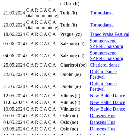
d'Oise
(fr)
C A R C A Ç A
21.09.2024
Turin
(it)
Torinodanza
(italian premiere)
C A R C A Ç A
20.09.2024
Turin
(it)
Torinodanza
(italian premiere)
18.06.2024
C A R C A Ç A
Prague
(cz)
Tanec Praha Festival
Sommerszene,
05.06.2024
C A R C A Ç A
Salzburg
(at)
SZENE Salzburg
Sommerszene,
04.06.2024
C A R C A Ç A
Salzburg
(at)
SZENE Salzburg
25.05.2024
C A R C A Ç A
Charleroi
(be)
Charleroi danse
Dublin Dance
22.05.2024
C A R C A Ç A
Dublin
(ie)
Festival
Dublin Dance
21.05.2024
C A R C A Ç A
Dublin
(ie)
Festival
12.05.2024
C A R C A Ç A
Vilnius
(lt)
New Baltic Dance
11.05.2024
C A R C A Ç A
Vilnius
(lt)
New Baltic Dance
10.05.2024
C A R C A Ç A
Vilnius
(lt)
New Baltic Dance
05.05.2024
C A R C A Ç A
Oslo
(no)
Dansens Hus
04.05.2024
C A R C A Ç A
Oslo
(no)
Dansens Hus
03.05.2024
C A R C A Ç A
Oslo
(no)
Dansens Hus