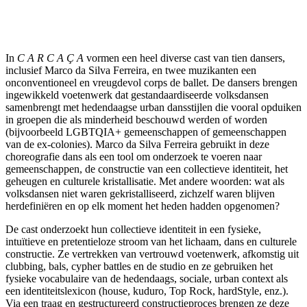
In
C A R C A Ç A
vormen een heel diverse cast van tien dansers,
inclusief Marco da Silva Ferreira, en twee muzikanten een
onconventioneel en vreugdevol corps de ballet. De dansers brengen
ingewikkeld voetenwerk dat gestandaardiseerde volksdansen
samenbrengt met hedendaagse urban dansstijlen die vooral opduiken
in groepen die als minderheid beschouwd werden of worden
(bijvoorbeeld LGBTQIA+ gemeenschappen of gemeenschappen
van de ex-colonies). Marco da Silva Ferreira gebruikt in deze
choreografie dans als een tool om onderzoek te voeren naar
gemeenschappen, de constructie van een collectieve identiteit, het
geheugen en culturele kristallisatie. Met andere woorden: wat als
volksdansen niet waren gekristalliseerd, zichzelf waren blijven
herdefiniëren en op elk moment het heden hadden opgenomen?
De cast onderzoekt hun collectieve identiteit in een fysieke,
intuïtieve en pretentieloze stroom van het lichaam, dans en culturele
constructie. Ze vertrekken van vertrouwd voetenwerk, afkomstig uit
clubbing, bals, cypher battles en de studio en ze gebruiken het
fysieke vocabulaire van de hedendaags, sociale, urban context als
een identiteitslexicon (house, kuduro, Top Rock, hardStyle, enz.).
Via een traag en gestructureerd constructieproces brengen ze deze