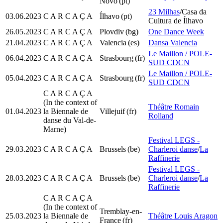
Novo
(pt)
23 Milhas
/Casa da
03.06.2023
C A R C A Ç A
Ílhavo
(pt)
Cultura de Ílhavo
26.05.2023
C A R C A Ç A
Plovdiv
(bg)
One Dance Week
21.04.2023
C A R C A Ç A
Valencia
(es)
Dansa Valencia
Le Maillon / POLE-
06.04.2023
C A R C A Ç A
Strasbourg
(fr)
SUD CDCN
Le Maillon / POLE-
05.04.2023
C A R C A Ç A
Strasbourg
(fr)
SUD CDCN
C A R C A Ç A
(In the context of
Théâtre Romain
01.04.2023
la Biennale de
Villejuif
(fr)
Rolland
danse du Val-de-
Marne)
Festival LEGS -
29.03.2023
C A R C A Ç A
Brussels
(be)
Charleroi danse
/
La
Raffinerie
Festival LEGS -
28.03.2023
C A R C A Ç A
Brussels
(be)
Charleroi danse
/
La
Raffinerie
C A R C A Ç A
(In the context of
Tremblay-en-
25.03.2023
la Biennale de
Théâtre Louis Aragon
France
(fr)