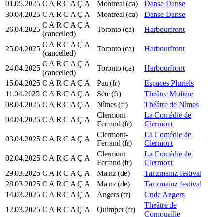
01.05.2025
C A R C A Ç A
Montreal
(ca)
Danse Danse
30.04.2025
C A R C A Ç A
Montreal
(ca)
Danse Danse
C A R C A Ç A
26.04.2025
Toronto
(ca)
Harbourfront
(cancelled)
C A R C A Ç A
25.04.2025
Toronto
(ca)
Harbourfront
(cancelled)
C A R C A Ç A
24.04.2025
Toronto
(ca)
Harbourfront
(cancelled)
15.04.2025
C A R C A Ç A
Pau
(fr)
Espaces Pluriels
11.04.2025
C A R C A Ç A
Sète
(fr)
Théâtre Molière
08.04.2025
C A R C A Ç A
Nîmes
(fr)
Théâtre de Nîmes
Clermont-
La Comédie de
04.04.2025
C A R C A Ç A
Ferrand
(fr)
Clermont
Clermont-
La Comédie de
03.04.2025
C A R C A Ç A
Ferrand
(fr)
Clermont
Clermont-
La Comédie de
02.04.2025
C A R C A Ç A
Ferrand
(fr)
Clermont
29.03.2025
C A R C A Ç A
Mainz
(de)
Tanzmainz festival
28.03.2025
C A R C A Ç A
Mainz
(de)
Tanzmainz festival
14.03.2025
C A R C A Ç A
Angers
(fr)
Cndc Angers
Théâtre de
12.03.2025
C A R C A Ç A
Quimper
(fr)
Cornouaille