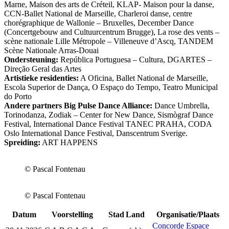
Marne, Maison des arts de Créteil, KLAP- Maison pour la danse,
CCN-Ballet National de Marseille, Charleroi danse, centre
chorégraphique de Wallonie – Bruxelles, December Dance
(Concertgebouw and Cultuurcentrum Brugge), La rose des vents –
scène nationale Lille Métropole – Villeneuve d’Ascq, TANDEM
Scène Nationale Arras-Douai
Ondersteuning:
República Portuguesa – Cultura, DGARTES –
Direção Geral das Artes
Artistieke residenties:
A Oficina, Ballet National de Marseille,
Escola Superior de Dança, O Espaço do Tempo, Teatro Municipal
do Porto
Andere partners Big Pulse Dance Alliance:
Dance Umbrella,
Torinodanza, Zodiak – Center for New Dance, Sismògraf Dance
Festival, International Dance Festival TANEC PRAHA, CODA
Oslo International Dance Festival, Danscentrum Sverige.
Spreiding:
ART HAPPENS
© Pascal Fontenau
© Pascal Fontenau
Datum
Voorstelling
Stad
Land
Organisatie/Plaats
Concorde Espace