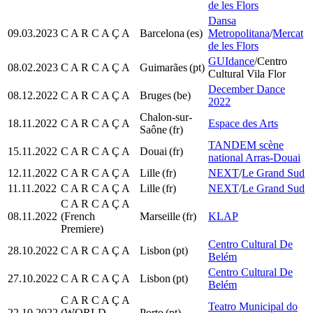
de les Flors
Dansa
09.03.2023
C A R C A Ç A
Barcelona
(es)
Metropolitana
/
Mercat
de les Flors
GUIdance
/Centro
08.02.2023
C A R C A Ç A
Guimarães
(pt)
Cultural Vila Flor
December Dance
08.12.2022
C A R C A Ç A
Bruges
(be)
2022
Chalon-sur-
18.11.2022
C A R C A Ç A
Espace des Arts
Saône
(fr)
TANDEM scène
15.11.2022
C A R C A Ç A
Douai
(fr)
national Arras-Douai
12.11.2022
C A R C A Ç A
Lille
(fr)
NEXT
/
Le Grand Sud
11.11.2022
C A R C A Ç A
Lille
(fr)
NEXT
/
Le Grand Sud
C A R C A Ç A
08.11.2022
(French
Marseille
(fr)
KLAP
Premiere)
Centro Cultural De
28.10.2022
C A R C A Ç A
Lisbon
(pt)
Belém
Centro Cultural De
27.10.2022
C A R C A Ç A
Lisbon
(pt)
Belém
C A R C A Ç A
Teatro Municipal do
22.10.2022
(WORLD
Porto
(pt)