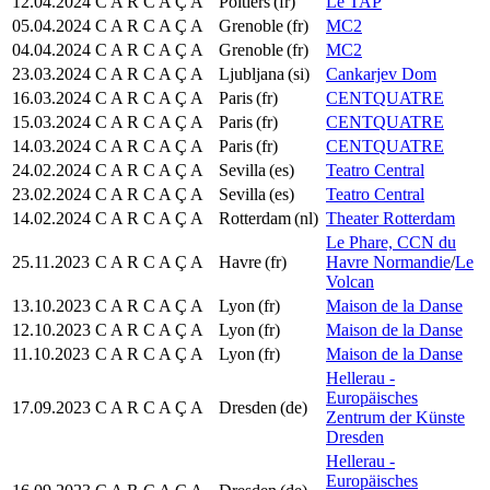
12.04.2024
C A R C A Ç A
Poitiers
(fr)
Le TAP
05.04.2024
C A R C A Ç A
Grenoble
(fr)
MC2
04.04.2024
C A R C A Ç A
Grenoble
(fr)
MC2
23.03.2024
C A R C A Ç A
Ljubljana
(si)
Cankarjev Dom
16.03.2024
C A R C A Ç A
Paris
(fr)
CENTQUATRE
15.03.2024
C A R C A Ç A
Paris
(fr)
CENTQUATRE
14.03.2024
C A R C A Ç A
Paris
(fr)
CENTQUATRE
24.02.2024
C A R C A Ç A
Sevilla
(es)
Teatro Central
23.02.2024
C A R C A Ç A
Sevilla
(es)
Teatro Central
14.02.2024
C A R C A Ç A
Rotterdam
(nl)
Theater Rotterdam
Le Phare, CCN du
25.11.2023
C A R C A Ç A
Havre
(fr)
Havre Normandie
/
Le
Volcan
13.10.2023
C A R C A Ç A
Lyon
(fr)
Maison de la Danse
12.10.2023
C A R C A Ç A
Lyon
(fr)
Maison de la Danse
11.10.2023
C A R C A Ç A
Lyon
(fr)
Maison de la Danse
Hellerau -
Europäisches
17.09.2023
C A R C A Ç A
Dresden
(de)
Zentrum der Künste
Dresden
Hellerau -
Europäisches