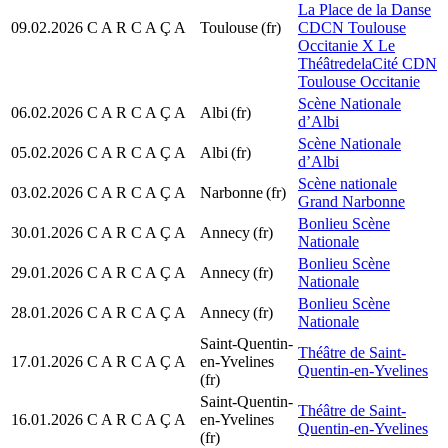
La Place de la Danse
09.02.2026
C A R C A Ç A
Toulouse
(fr)
CDCN Toulouse
Occitanie X Le
ThéâtredelaCité CDN
Toulouse Occitanie
Scène Nationale
06.02.2026
C A R C A Ç A
Albi
(fr)
d’Albi
Scène Nationale
05.02.2026
C A R C A Ç A
Albi
(fr)
d’Albi
Scène nationale
03.02.2026
C A R C A Ç A
Narbonne
(fr)
Grand Narbonne
Bonlieu Scène
30.01.2026
C A R C A Ç A
Annecy
(fr)
Nationale
Bonlieu Scène
29.01.2026
C A R C A Ç A
Annecy
(fr)
Nationale
Bonlieu Scène
28.01.2026
C A R C A Ç A
Annecy
(fr)
Nationale
Saint-Quentin-
Théâtre de Saint-
17.01.2026
C A R C A Ç A
en-Yvelines
Quentin-en-Yvelines
(fr)
Saint-Quentin-
Théâtre de Saint-
16.01.2026
C A R C A Ç A
en-Yvelines
Quentin-en-Yvelines
(fr)