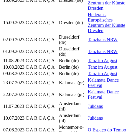
16.09.2023
C A R C A Ç A
Dresden
(de)
Zentrum der Künste
Dresden
Hellerau -
Europäisches
15.09.2023
C A R C A Ç A
Dresden
(de)
Zentrum der Künste
Dresden
Dusseldorf
02.09.2023
C A R C A Ç A
Tanzhaus NRW
(de)
Dusseldorf
01.09.2023
C A R C A Ç A
Tanzhaus NRW
(de)
11.08.2023
C A R C A Ç A
Berlin
(de)
Tanz im August
10.08.2023
C A R C A Ç A
Berlin
(de)
Tanz im August
09.08.2023
C A R C A Ç A
Berlin
(de)
Tanz im August
Kalamata Dance
23.07.2023
C A R C A Ç A
Kalamata
(gr)
Festival
Kalamata Dance
22.07.2023
C A R C A Ç A
Kalamata
(gr)
Festival
Amsterdam
11.07.2023
C A R C A Ç A
Julidans
(nl)
Amsterdam
10.07.2023
C A R C A Ç A
Julidans
(nl)
Montemor-o-
07.06.2023
C A R C A Ç A
O Espaço do Tempo