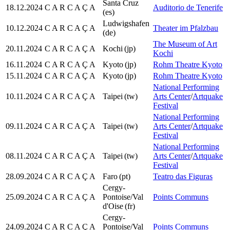
Santa Cruz
18.12.2024
C A R C A Ç A
Auditorio de Tenerife
(es)
Ludwigshafen
10.12.2024
C A R C A Ç A
Theater im Pfalzbau
(de)
The Museum of Art
20.11.2024
C A R C A Ç A
Kochi
(jp)
Kochi
16.11.2024
C A R C A Ç A
Kyoto
(jp)
Rohm Theatre Kyoto
15.11.2024
C A R C A Ç A
Kyoto
(jp)
Rohm Theatre Kyoto
National Performing
10.11.2024
C A R C A Ç A
Taipei
(tw)
Arts Center
/
Artquake
Festival
National Performing
09.11.2024
C A R C A Ç A
Taipei
(tw)
Arts Center
/
Artquake
Festival
National Performing
08.11.2024
C A R C A Ç A
Taipei
(tw)
Arts Center
/
Artquake
Festival
28.09.2024
C A R C A Ç A
Faro
(pt)
Teatro das Figuras
Cergy-
25.09.2024
C A R C A Ç A
Pontoise/Val
Points Communs
d'Oise
(fr)
Cergy-
24.09.2024
C A R C A Ç A
Pontoise/Val
Points Communs