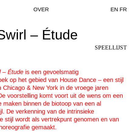
OVER
EN
FR
 Ensemble Record Label
Swirl – Étude
contemporary dance
SPEELLIJST
l – Étude
is een gevoelsmatig
k op het gebied van House Dance – een stijl
an Chicago & New York in de vroege jaren
 De voorstelling komt voort uit de wens om een
te maken binnen de biotoop van een al
l. De verkenning van de intrinsieke
e stijl wordt als vertrekpunt genomen en van
choreografie gemaakt.
 danse
/
KANAL - Centre Pompidou