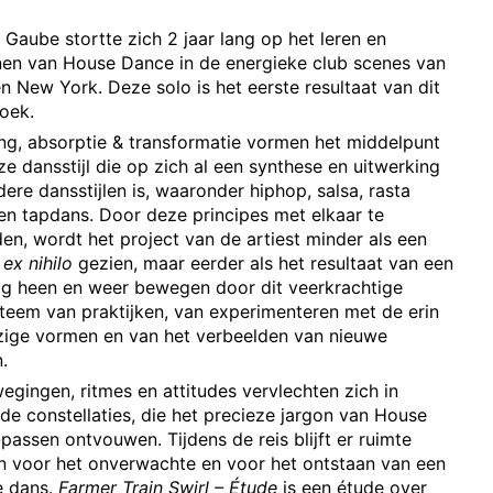
 Gaube stortte zich 2 jaar lang op het leren en
unstencentrum BUDA
nen van House Dance in de energieke club scenes van
s Brigitinnes
en New York. Deze solo is het eerste resultaat van dit
oek.
ng, absorptie & transformatie vormen het middelpunt
e dansstijl die op zich al een synthese en uitwerking
ere dansstijlen is, waaronder hiphop, salsa, rasta
en tapdans. Door deze principes met elkaar te
en, wordt het project van de artiest minder als een
e
ex nihilo
gezien, maar eerder als het resultaat van een
ig heen en weer bewegen door dit veerkrachtige
teem van praktijken, van experimenteren met de erin
ige vormen en van het verbeelden van nieuwe
.
egingen, ritmes en attitudes vervlechten zich in
de constellaties, die het precieze jargon van House
assen ontvouwen. Tijdens de reis blijft er ruimte
n voor het onverwachte en voor het ontstaan van een
e dans.
Farmer Train Swirl – Étude
is een étude over